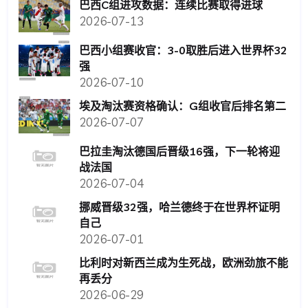
巴西C组进攻数据：连续比赛取得进球
2026-07-13
巴西小组赛收官：3-0取胜后进入世界杯32
强
2026-07-10
埃及淘汰赛资格确认：G组收官后排名第二
2026-07-07
巴拉圭淘汰德国后晋级16强，下一轮将迎
战法国
2026-07-04
挪威晋级32强，哈兰德终于在世界杯证明
自己
2026-07-01
比利时对新西兰成为生死战，欧洲劲旅不能
再丢分
2026-06-29