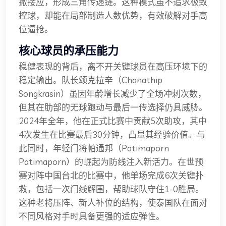
撤接应，形成三角传递链。这种模式虽不追求极致
控球，却能在局部制造人数优势，有效破解对手高
位逼抢。
核心球员的承压能力
稳健表现的背后，离不开关键球员在高压环境下的
稳定输出。队长颂克拉辛（Chanathip
Songkrasin）虽因年龄增长减少了全场冲刺次数，
但其在肋部的无球跑动与最后一传选择仍具威胁。
2024年全年，他在正式比赛中贡献5次助攻，其中
4次发生在比赛最后30分钟，凸显其经验价值。与
此同时，年轻门将帕通邦（Patimaporn
Patimaporn）的崛起为防线注入新活力。在世预
赛对阵中国台北的比赛中，他单场完成6次关键扑
救，包括一次门线解围，帮助球队守住1-0胜局。
这种老将压阵、新人补位的结构，使泰国队在面对
不同风格对手时具备更强的适应弹性。