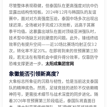
尽管整体表现稳健，但泰国队在更高强度对抗中仍
显露出结构性短板。2024年12月与韩国队的友谊
赛中，面对对方高强度压迫，泰国中场多次出现出
球迟滞，全场被对手完成23次抢断，远高于其赛
季平均值。这暴露出球队在面对顶级亚洲强队时，
技术型中场缺乏对抗硬度的问题。此外，锋线终结
效率仍有提升空间——近10场比赛场均射正仅3.2
次，转化率不足20%。在即将到来的世预赛第三阶
段，若无法在有限机会中提升得分效率，仅靠防守
恐难支撑更进一步。
太阳成集团官网
象徽能否引领新高度？
大象标志所象征的沉稳与韧性，恰是当前这支泰国
队的精神底色。然而，足球竞技的进阶不仅依赖精
神符号，更需技术细节与战术深度的同步进化。随
着2026年世预赛第三阶段临近，泰国队将直面日