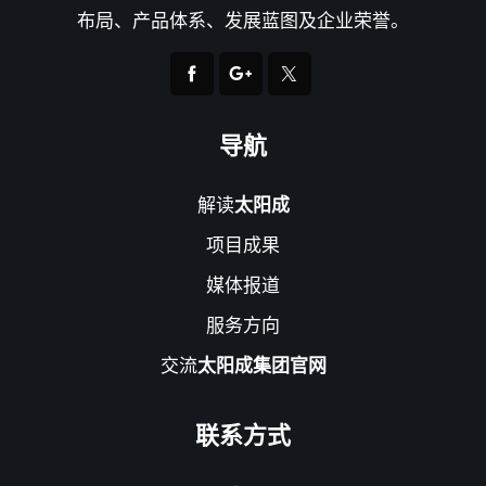
布局、产品体系、发展蓝图及企业荣誉。
导航
解读
太阳成
项目成果
媒体报道
服务方向
交流
太阳成集团官网
联系方式