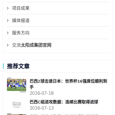
项目成果
媒体报道
服务方向
交流
太阳成集团官网
推荐文章
巴西2球击退日本：世界杯16强席位顺利到
手
2026-07-18
巴西C组进攻数据：连续比赛取得进球
2026-07-13