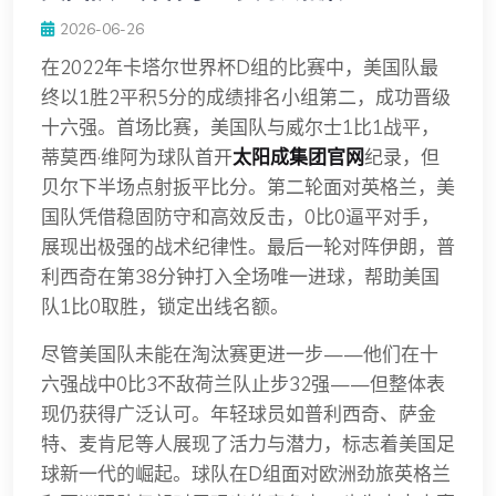
2026-06-26
在2022年卡塔尔世界杯D组的比赛中，美国队最
终以1胜2平积5分的成绩排名小组第二，成功晋级
十六强。首场比赛，美国队与威尔士1比1战平，
蒂莫西·维阿为球队首开
太阳成集团官网
纪录，但
贝尔下半场点射扳平比分。第二轮面对英格兰，美
国队凭借稳固防守和高效反击，0比0逼平对手，
展现出极强的战术纪律性。最后一轮对阵伊朗，普
利西奇在第38分钟打入全场唯一进球，帮助美国
队1比0取胜，锁定出线名额。
尽管美国队未能在淘汰赛更进一步——他们在十
六强战中0比3不敌荷兰队止步32强——但整体表
现仍获得广泛认可。年轻球员如普利西奇、萨金
特、麦肯尼等人展现了活力与潜力，标志着美国足
球新一代的崛起。球队在D组面对欧洲劲旅英格兰