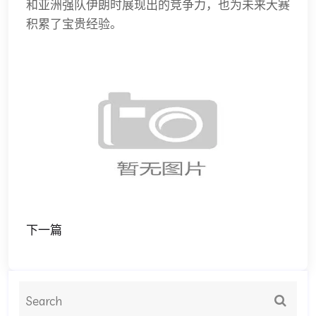
和亚洲强队伊朗时展现出的竞争力，也为未来大赛
积累了宝贵经验。
下一篇