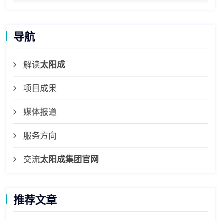
导航
解读
太阳成
项目成果
媒体报道
服务方向
交流
太阳成集团官网
推荐文章