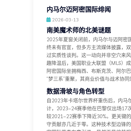
内马尔迈阿密国际绯闻
2026-03-13
南美魔术师的北美谜题
2025年夏窗关闭前，内马尔与迈阿
终未有官宣，但多方主流媒体披露，双
过实质性谈判。这一动向并非空穴来
趣降温后，美国职业大联盟（MLS）
阿密国际坐拥梅西、布斯克茨、阿尔巴
“梦三系”重聚，其商业价值与战术协
数据滑坡与角色转型
自2023年卡塔尔世界杯重伤后，内马尔
计，2023–24赛季他在巴黎仅出场1
较2021–22赛季下降近30%。更关
守贡献亦几近于零。这种技术型边锋的