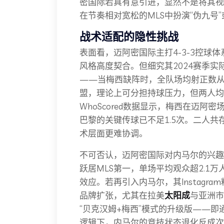
密国际若真有意引进，显然不是将其视
在节奏相对宽松的MLS中扮演“伪九号
战术适配的隐性挑战
表面看，迈阿密国际主打4-3-3控球
风格高度契合。但细究其2024赛季
——当梅西缺阵时，全队场均射正数从4
盟，理论上可分担持球压力，但两人均
WhoScored数据显示，梅西在迈阿
巴黎的关键传球已不足1.5次。二人
术层面更难协调。
不可否认，迈阿密国际对内马尔的兴趣
跃居MLS第一，单场平均观众超2.1
效应。若再引入内马尔，其Instagr
品牌扩张，尤其在拉美
太阳成
与亚洲市
“贝克汉姆+梅西”模式的升级版——
逻辑下，内马尔的竞技状态退化反成次