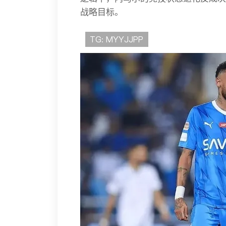
战略目标。