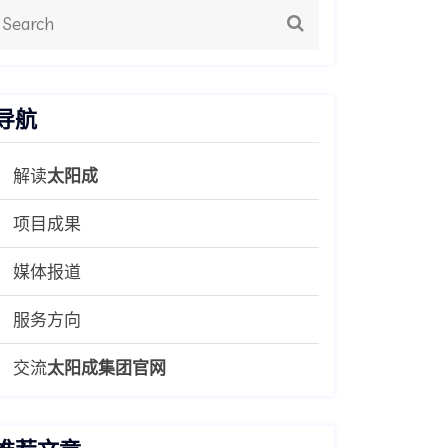
导航
解读
太阳成
项目成果
媒体报道
服务方向
交流
太阳成集团官网