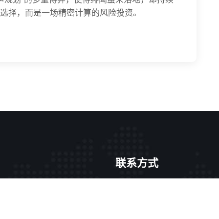
选择，而是一场精密计算的风险投资。
联系方式
太阳成
广东省东莞市南城街道簪
号华凯豪庭华凯活力中心
成果
407室