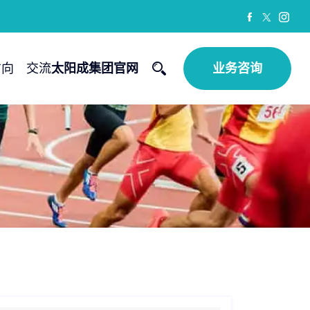
方向
交流
太阳成集团官网
业务咨询