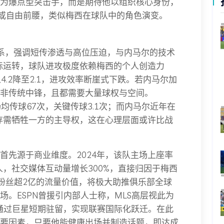
为爆点型突击手，而是期待他以组织核心身份，
”或自由前腰，类似梅西在球队中的角色演变。
体系，强调短传渗透与高位压迫，与内马尔的技术
实际运转，球队进攻极度依赖梅西的个人创造力
.2降至2.1，进攻效率断崖式下跌。若内马尔加
非传统中锋，且都需要大量球权与空间。
密场均传球67次，关键传球3.1次；而内马尔近年在
共存需牺牲一方的主导权，这在心理层面或许比战
首先源于商业维度。2024年，该队主场上座率
万人，社交媒体互动量增长300%，直接归因于梅西
am粉丝超2亿的流量价值，将极大助推俱乐部全球
场。ESPN曾援引内部人士称，MLS高层视此为
即通过巨星短期驻留，实现联赛国际化跃迁。在此
要因素，只要他能健康出场并制造话题，即达成