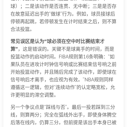
球）；二是该动作是否连贯、无中断；三是是否存
在故意延迟出手的“做球”行为。例如，球员接球后
停顿再起跳，若停顿发生在计时结束之后，则不算
合法投篮。
常见误区是认为“球必须在空中时比赛结束才
算”
，这是错误的。关键不是球离手的时间，而是
投篮动作的启动时间。FIBA规则第16条明确：“如
果队员在进攻计时钟信号响或比赛结束信号响之前
开始投篮动作，并且随后完成了该动作，即使球在
信号响后才离手，也应视为有效。”NBA规则同样
遵循这一逻辑，但对“连续动作”的认定略宽松，允
许更明显的滞空调整。
另一个争议点是“踩线与否”。最后一投若踩到三分
线，则算两分；完全在弧线外出手，即使身体腾空
后落在线内，仍算三分。但前提是该出手本身已被