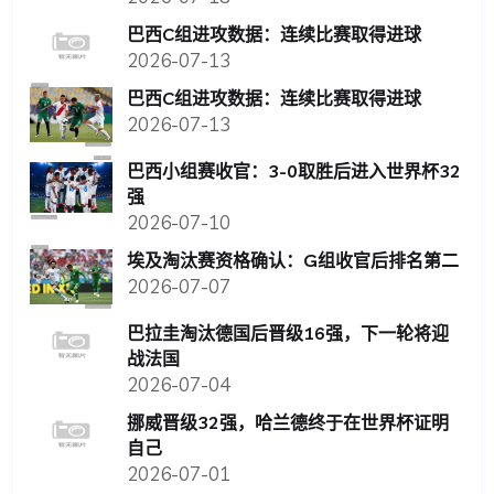
巴西C组进攻数据：连续比赛取得进球
2026-07-13
巴西C组进攻数据：连续比赛取得进球
2026-07-13
巴西小组赛收官：3-0取胜后进入世界杯32
强
2026-07-10
埃及淘汰赛资格确认：G组收官后排名第二
2026-07-07
巴拉圭淘汰德国后晋级16强，下一轮将迎
战法国
2026-07-04
挪威晋级32强，哈兰德终于在世界杯证明
自己
2026-07-01