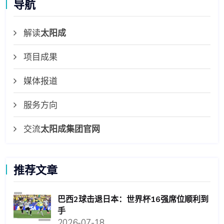
导航
解读
太阳成
项目成果
媒体报道
服务方向
交流
太阳成集团官网
推荐文章
巴西2球击退日本：世界杯16强席位顺利到
手
2026-07-18