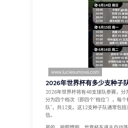
2026年世界杯有多少支种子
2026年世界杯将有48支球队参赛，
分为四个档次（即四个“档位”），每个
队”，共12支。这12支种子队通常包
伍。
是的。按照惯例，世界杯东道主自动落