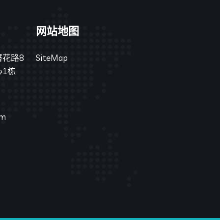
网站地图
花路8
SiteMap
1栋
om