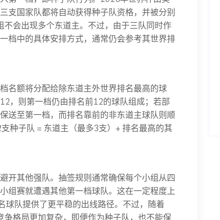
三支国家队都将自动获得种子队资格，并被分别
组不会出现多个东道主。不过，由于三队同时作
一档中的具体安排方式，通常仍会参考其世界排
档名额将分配给除东道主外世界排名最高的球
12，则第一档仍由排名前12的球队组成；若部
保送至第一档，而排名靠前的非东道主球队则顺
支种子队 = 东道主（最多3支）+ 排名最高的其
避开其他强队。抽签规则通常确保每个小组从四
小组赛就遭遇其他第一档球队。这在一定程度上
排名球队提供了更平稳的出线路径。不过，随着
，竞争格局更加复杂，即便作为种子队，也不能保