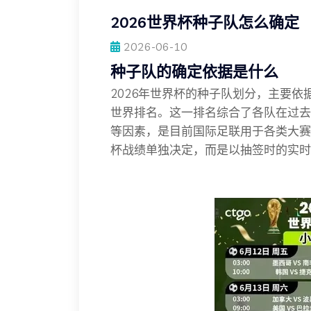
2026世界杯种子队怎么确定
2026-06-10
种子队的确定依据是什么
2026年世界杯的种子队划分，主要依
世界排名。这一排名综合了各队在过去
等因素，是目前国际足联用于各类大赛
杯战绩单独决定，而是以抽签时的实时