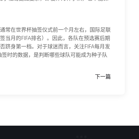
通常在世界杯抽签仪式前一个月左右，国际足联
签当月的FIFA排名）。因此，各队在预选赛后期
否跻身第一档。对于球迷而言，关注FIFA每月发
年抽签时的数据，是判断哪些球队可能成为种子队
下一篇