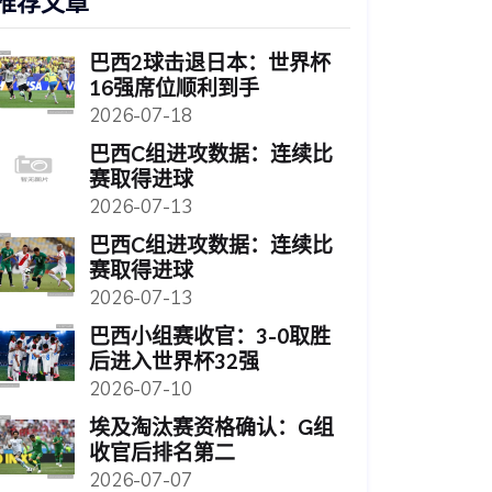
推荐文章
巴西2球击退日本：世界杯
16强席位顺利到手
2026-07-18
巴西C组进攻数据：连续比
赛取得进球
2026-07-13
巴西C组进攻数据：连续比
赛取得进球
2026-07-13
巴西小组赛收官：3-0取胜
后进入世界杯32强
2026-07-10
埃及淘汰赛资格确认：G组
收官后排名第二
2026-07-07