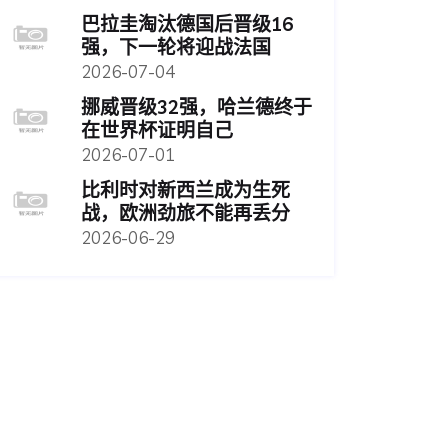
巴拉圭淘汰德国后晋级16
强，下一轮将迎战法国
2026-07-04
挪威晋级32强，哈兰德终于
在世界杯证明自己
2026-07-01
比利时对新西兰成为生死
战，欧洲劲旅不能再丢分
2026-06-29