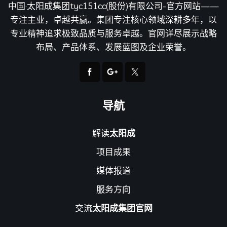
中国·太阳成集团tyc151cc(股份)有限公司-官方网站——
专注主业，卓越共赢。集团专注核心领域深耕多年，以
专业精神追求极致品质与服务卓越。官网详尽展示战略
布局、产品体系、发展蓝图及企业荣誉。
导航
解读
太阳成
项目成果
媒体报道
服务方向
交流
太阳成集团官网