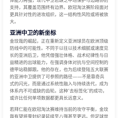
体能力再强，现代中卫若缺乏中场保护与边路协防
支持，其覆盖范围终有边界。欧冠淘汰赛阶段面对
更具针对性的进攻组织，这一结构性风险或将被放
大。
亚洲中卫的新坐标
金玟哉的崛起，正在重新定义亚洲球员在欧洲顶级
防线中的可能性。不同于以往以技术细腻或速度见
长的亚洲后卫，他凭借强壮体格、战术纪律性与日
益精进的出球能力，在强调身体对抗与空间控制的
德甲站稳脚跟。他的存在，也为后续登陆五大联赛
的亚洲中卫提供了可参照的路径——不是靠奇兵
式的闪光，而是通过系统性融入与持续迭代，成为
体系内不可或缺的齿轮。这种“去标签化”的成功，
或许比任何单项数据都更具长远意义。
若拜仁能在欧冠淘汰赛维持当前的攻守平衡，金玟
哉有望将零封纪录延续至八强甚至更远。但足球世