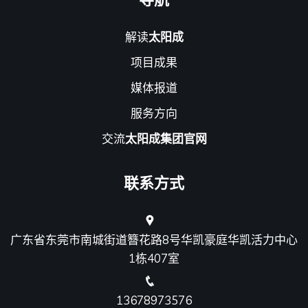
解读
太阳成
项目成果
媒体报道
服务方向
交流
太阳成集团官网
联系方式
广东省东莞市南城街道簪花路8号华凯豪庭华凯活力中心
1栋407室
13678973576