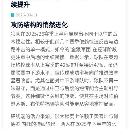
续提升
2026-03-11
攻防结构的悄然进化
狼队在2025/26赛季上半程展现出不同于以往的战
术稳定性。相较于此前几个赛季依赖快速反击与边
路冲击的单一模式，如今的“金狼军团”在控球阶段
更注重中后场的组织衔接。数据显示，球队在英超
场均控球率从上赛季的42%提升至接近47%，虽仍
属联赛中下游水平，但传球成功率与向前推进效率
显著改善。尤其在面对中下游球队时，狼队不再一
味退守，而是通过中卫与后腰的短传配合主动引导
节奏，这种细微但关键的转变，使其在主场对阵伯
恩茅斯、布伦特福德等队时能更从容地掌控局面。
锋线端的活力来源，很大程度上依赖于黄喜灿与佩
德罗·内托的持续输出。两人在2025年下半年的比