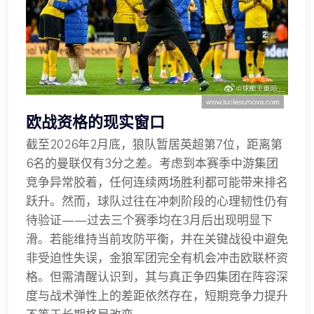
欧战资格的现实窗口
截至2026年2月底，狼队暂居英超第7位，距离第
6名的曼联仅有3分之差。考虑到本赛季中游集团
竞争异常胶着，任何连续两场胜利都可能带来排名
跃升。然而，球队过往在冲刺阶段的心理韧性仍有
待验证——过去三个赛季均在3月后出现明显下
滑。若能维持当前攻防平衡，并在关键战役中避免
非受迫性失误，金狼军团完全有机会冲击欧联杯资
格。但需清醒认识到，其与真正争四集团在阵容深
度与战术弹性上的差距依然存在，短期竞争力提升