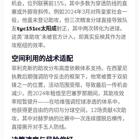
机会，位列联赛前15%，其中多数为穿透防线的直
塞或外脚背斜传。例如2024年3月对阵皇家社会一
役，他虽未登记助攻，但三次精准分球直接导致队
友
tyc151cc太阳成
射正，其中两次转化为进球。
这类“准助攻”未被官方计入，却真实反映其作为进
攻枢纽的效率。
空间利用的战术适配
菲利克斯的助攻分布高度依赖体系支持。在西蒙尼
执教后期强调防守反击的框架下，他常被置于双前
锋之一的位置，活动范围受限，导致最后一传机会
减少。而2024年租借至巴塞罗那期间，其助攻效
率短暂提升——在哈维强调控球渗透的体系中，
他获得更自由的内切与分球空间，12场贡献4次助
攻，其中对赫罗纳的比赛中一次连续摆脱后横传，
直接撕开对手五人防线。