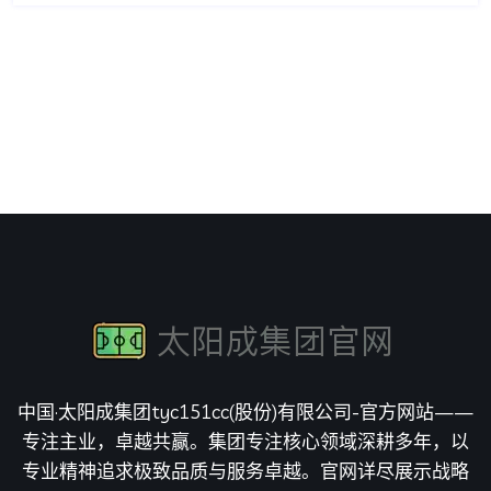
中国·太阳成集团tyc151cc(股份)有限公司-官方网站——
专注主业，卓越共赢。集团专注核心领域深耕多年，以
专业精神追求极致品质与服务卓越。官网详尽展示战略