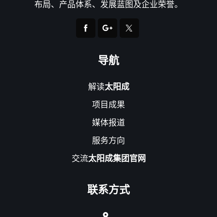
布局、产品体系、发展蓝图及企业荣誉。
导航
解读
太阳成
项目成果
媒体报道
服务方向
交流
太阳成集团官网
联系方式