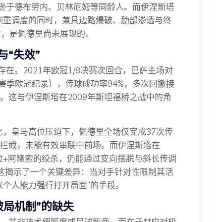
上逊于德布劳内、贝林厄姆等同龄人。而伊涅斯塔
维侧重调度的同时，兼具边路爆破、肋部渗透与终
性，是佩德里尚未展现的。
与“失效”
在。2021年欧冠1/8决赛次回合，巴萨主场对
赛季欧冠纪录），传球成功率94%，多次回撤接
。这与伊涅斯塔在2009年斯坦福桥之战中的角
比，皇马高位压迫下，佩德里全场仅完成37次传
拦截，未能有效串联中前场。而伊涅斯塔在
迪拉+阿隆索的绞杀，仍能通过变向摆脱与斜长传调
这揭示了一个关键差异：当对手针对性限制其活
以个人能力强行打开局面”的手段。
破局机制”的缺失
，并非技术细腻度或足球智商，而在于**应对极